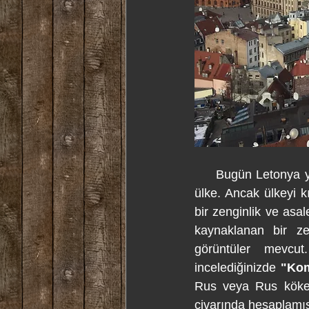
     Bugün Letonya ya
ülke. Ancak ülkeyi k
bir zenginlik ve asa
kaynaklanan bir ze
görüntüler mevcut
incelediğinizde 
"Kom
Rus veya Rus kökenl
civarında hesaplamış