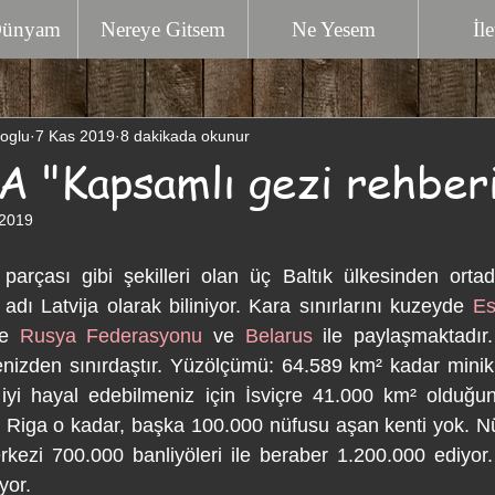
Dünyam
Nereye Gitsem
Ne Yesem
İl
oglu
7 Kas 2019
8 dakikada okunur
"Kapsamlı gezi rehber
 2019
parçası gibi şekilleri olan üç Baltık ülkesinden ortad
adı Latvija olarak biliniyor. Kara sınırlarını kuzeyde 
Es
e 
Rusya Federasyonu
 ve 
Belarus
 ile paylaşmaktadır
denizden sınırdaştır. Yüzölçümü: 64.589 km² kadar minik 
yi hayal edebilmeniz için İsviçre 41.000 km² olduğunu 
nt Riga o kadar, başka 100.000 nüfusu aşan kenti yok. N
kezi 700.000 banliyöleri ile beraber 1.200.000 ediyor.
yor.