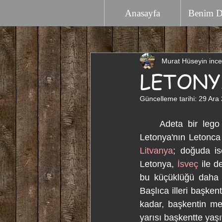
Anasayfa
Benim 
Murat Hüseyin ince
LETONYA 
Güncelleme tarihi:
29 Ara
    Adeta bir lego 
Letonya'nın Letonca 
Litvanya
; doğuda is
Letonya, 
İsveç
 ile 
bu küçüklüğü daha i
Başlıca illeri başke
kadar, başkentin mer
yarısı başkentte yaşı