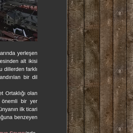
 civarında yerleşen 
sinden alt ikisi 
illerden farklı 
andırılan bir dil 
 yılında Riga dahil birçok Leton şehri Kuzey Alman Ticaret Ortaklığı olan 
 önemli bir yer 
yanın ilk ticari 
uğuna benzeyen 