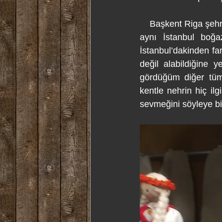
    Başkent Riga şeh
aynı İstanbul boğa
İstanbul’dakinden far
değil alabildiğine y
gördüğüm diğer tüm 
kentle nehrin hiç il
sevmeğini söyleye bil