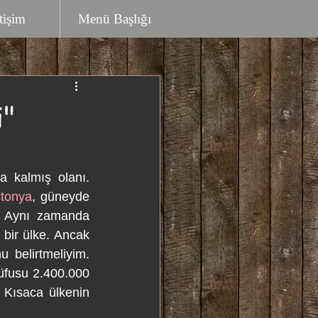
etişim
Menü Başlığı
i"
a kalmış olanı. 
tonya
, güneyde 
. Aynı zamanda 
bir ülke. Ancak 
belirtmeliyim. 
üfusu 2.400.000 
 Kısaca ülkenin 