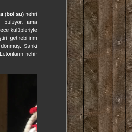
va
 (
bol su
) nehri 
n buluyor. ama 
ece kulüpleriyle 
i getirebilirim 
 dönmüş. Sanki 
etonların nehir 