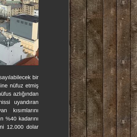
ayılabilecek bir 
ine nüfuz etmiş 
üfus azlığından 
issi uyandıran 
n kısımlarını 
n %40 kadarını 
i 12.000 dolar 