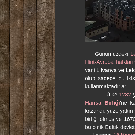
     Günümüzdeki 
L
Hint-Avrupa halkları
yani Litvanya ve Let
olup sadece bu ikisi
kullanmaktadırlar.
           Ülke 
1282
Hansa Birliği
'ne ka
kazandı. yüze yakın ş
birliği olmuş ve 16
bu birlik Baltık devle