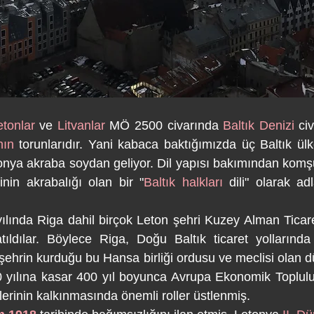
etonlar
 ve 
Litvanlar
 MÖ 2500 civarında 
Baltık Denizi
nın
 torunlarıdır. Yani kabaca baktığımızda üç Baltık ülke
onya akraba soydan geliyor. Dil yapısı bakımından komşu d
nin akrabalığı olan bir "
Baltık halkları
 dili" olarak adl
tıldılar. Böylece Riga, Doğu Baltık ticaret yollarında
ehrin kurduğu bu Hansa birliği ordusu ve meclisi olan dün
70 yılına kasar 400 yıl boyunca Avrupa Ekonomik Toplul
tlerinin kalkınmasında önemli roller üstlenmiş. 