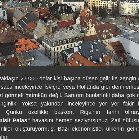
klaşın 27.000 dolar kişi başına düşen gelir ile zengin s
ısaca inceleyince İsviçre veya Hollanda gibi derinlemes
let görmek mümkün değil. Sanırım bunlarınki daha çok n
nginlik. Yoksa yakından inceleyince yer yer fakir h
. Çünkü özellikle başkent Riga'nın tarihi olmaya
isit Palas"
 havasını hemen seziyorsunuz. Zati nüfusu
iler oluşturuyormuş. Bazı ekonomistler ülkenin gelirin
lar.