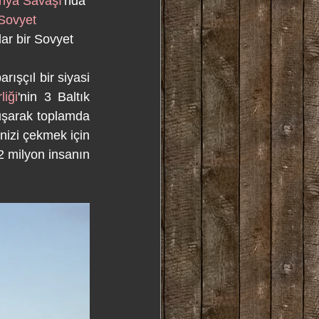
ünya Savaşı
'nda 
Sovyet 
ar bir Sovyet 
arışçıl bir siyasi 
liği
'nin 3 Baltık 
tuşarak toplamda 
nizi çekmek için 
2 milyon insanın 