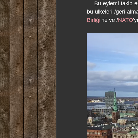
    Bu eylemi takip e
bu ülkeleri /geri alm
Birliği
'ne ve /
NATO
'y