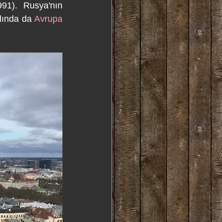
991).  Rusya'nın 
ılında da 
Avrupa 