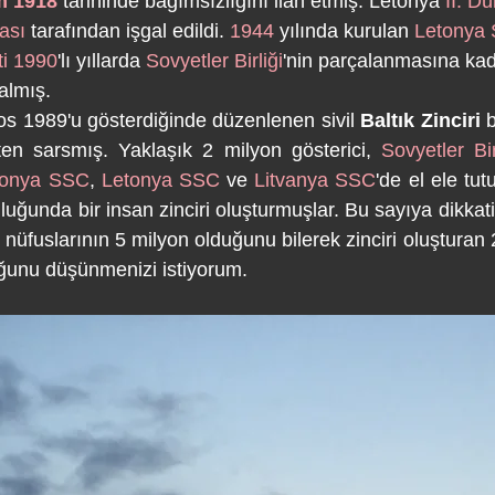
m
1918
 tarihinde bağımsızlığını ilan etmiş. Letonya 
II. D
ası
 tarafından işgal edildi. 
1944
 yılında kurulan 
Letonya 
i
1990
'lı yıllarda 
Sovyetler Birliği
'nin parçalanmasına kad
almış.
tos 1989'u gösterdiğinde düzenlenen sivil 
Baltık Zinciri
 b
ten sarsmış. Yaklaşık 2 milyon gösterici, 
Sovyetler Bir
tonya SSC
, 
Letonya SSC
 ve 
Litvanya SSC
'de el ele tu
uğunda bir insan zinciri oluşturmuşlar. Bu sayıya dikkati
nüfuslarının 5 milyon olduğunu bilerek zinciri oluşturan 
ğunu düşünmenizi istiyorum.