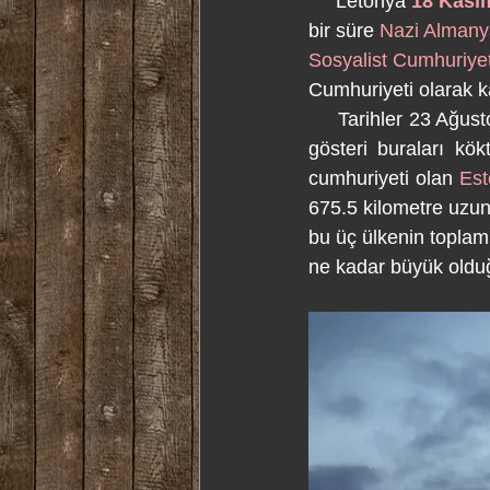
     Letonya 
18 Kası
bir süre 
Nazi Almany
Sosyalist Cumhuriyet
Cumhuriyeti olarak k
     Tarihler 23 Ağus
gösteri buraları kök
cumhuriyeti olan 
Es
675.5 kilometre uzunl
bu üç ülkenin toplam 
ne kadar büyük oldu