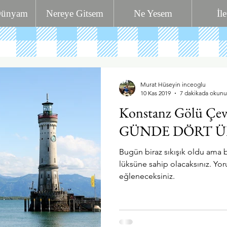
Dünyam
Nereye Gitsem
Ne Yesem
İl
Murat Hüseyin inceoglu
10 Kas 2019
7 dakikada okunu
Konstanz Gölü Çev
GÜNDE DÖRT Ü
Bugün biraz sıkışık oldu ama 
lüksüne sahip olacaksınız. Yor
eğleneceksiniz.