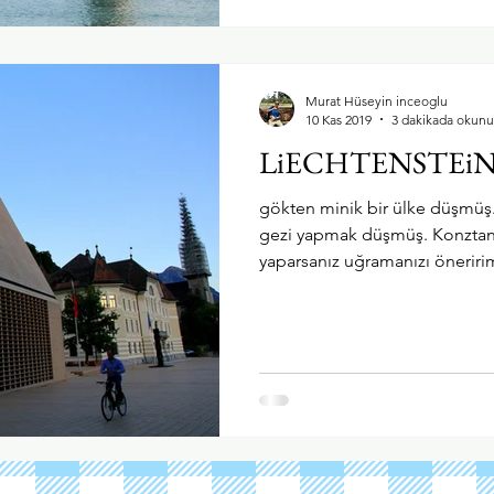
Murat Hüseyin inceoglu
10 Kas 2019
3 dakikada okunu
LiECHTENSTEiN "
gökten minik bir ülke düşmüş.
gezi yapmak düşmüş. Konztanz
yaparsanız uğramanızı öneriri