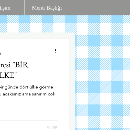
etişim
Menü Başlığı
r
resi "BİR
LKE"
bir günde dört ülke görme
ulacaksınız ama sanırım çok