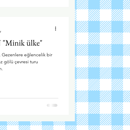
r
Minik ülke"
 Gezenlere eğlencelik bir
 gölü çevresi turu
m.